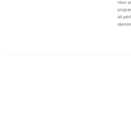
nisur p
program
40 përf
ekonomi