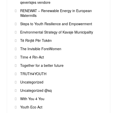
qeverisjes vendore
RENEWAT – Renewable Energy in European
Watermills
Steps to Youth Resilience and Empowerment
Environmental Strategy of Kavaje Municipality
Të Rinjtë Për Tokën
The Invisible ForeWomen
Time 4 Rin-Act
Together for a better future
TRUTH4YOUTH
Uncategorized
Uncategorized @sq
With You 4 You
Youth Eco Act