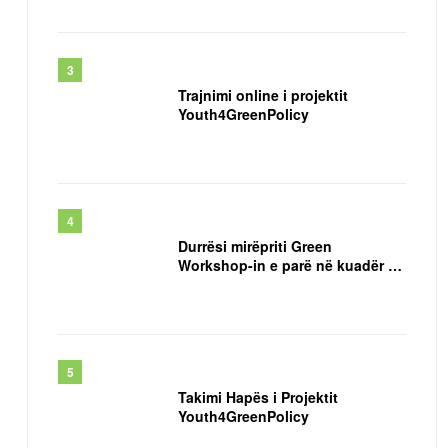
digjitale
Trajnimi online i projektit
Youth4GreenPolicy
Durrësi mirëpriti Green
Workshop-in e parë në kuadër të
Projektit EDEN
Takimi Hapës i Projektit
Youth4GreenPolicy