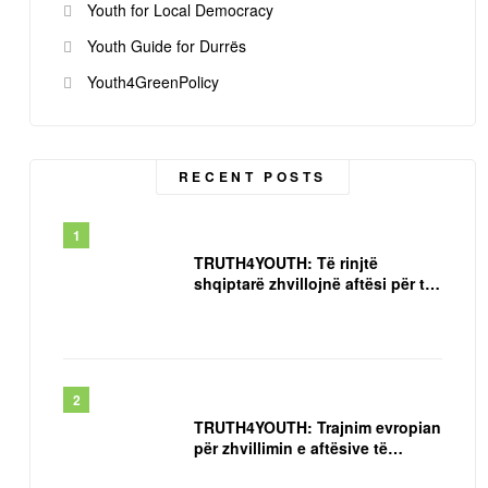
Youth for Local Democracy
Youth Guide for Durrës
Youth4GreenPolicy
RECENT POSTS
TRUTH4YOUTH: Të rinjtë
shqiptarë zhvillojnë aftësi për të
luftuar dezinformimin dhe lajmet
e rreme
TRUTH4YOUTH: Trajnim evropian
për zhvillimin e aftësive të
punonjësve rinorë në epokën