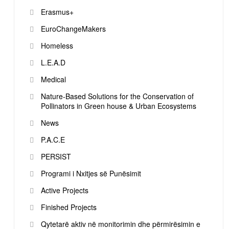
Erasmus+
EuroChangeMakers
Homeless
L.E.A.D
Medical
Nature-Based Solutions for the Conservation of
Pollinators in Green house & Urban Ecosystems
News
P.A.C.E
PERSIST
Programi i Nxitjes së Punësimit
Active Projects
Finished Projects
Qytetarë aktiv në monitorimin dhe përmirësimin e