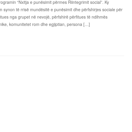
rogramin “Nxitja e punësimit përmes Riintegrimit social”. Ky
 synon të rrisë mundësitë e punësimit dhe përfshirjes sociale për
itues nga grupet në nevojë, përfshirë përfitues të ndihmës
ke, komunitetet rom dhe egjiptian, persona […]