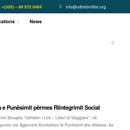
:
+(355) – 69 572 0494
info@udhetimiilire.org
cations
News
a e Punësimit përmes Riintegrimit Social
imi Shoqata “Udhëtim i Lirë – Liberi di Viaggiare”, në
punim me Agjencinë Kombëtare të Punësimit dhe Aftësive, ka