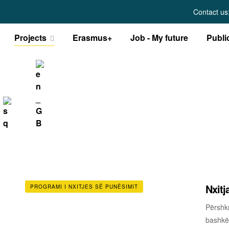
Contact us
Projects
Erasmus+
Job - My future
Publi
Nxitj
PROGRAMI I NXITJES SË PUNËSIMIT
Përshkr
bashkë