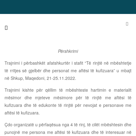
Përshkrimi
Trajnimi i përbashkët afatshkurtër i stafit “Të rinjtë në mbështetje
të rritjes së gjelbër dhe personat me aftësi të kufizuara” u mbajt
në Shkup, Maqedoni, 21-25.11.2022.
Trajnimi kishte për qëllim të mbështeste hartimin e materialit
mësimor dhe mjeteve mësimore për të rinjtë me aftësi të
kufizuara dhe të edukonte të rinjtë për nevojat e personave me
aftësi të kufizuara.
Çdo organizatë u përfaqësua nga 4 të rinj, të cilët mbështesin dhe
punojnë me persona me aftësi të kufizuara dhe të interesuar në