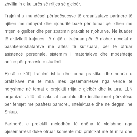
zhvillimin e kulturës së rritjes së gjelbër.
Trajnimi u mundësoi përfaqësuesve të organizatave partnere të
njihen me mënyrat dhe njohuritë bazë për temat që lidhen me
rritjen e gjelbër dhe për zbatimin praktik të njohurive. Në kuadër
të aktivitetit trajnues, të rinjtë u trajnuan për të njohur nevojat e
bashkëmoshatarëve me aftësi të kufizuara, për të ofruar
asistencë personale, sistemim i materialeve dhe mbështetje
online për procesin e studimit.
Pjesë e këtij trajnimi ishte dhe puna praktike dhe ndarja e
praktikave më të mira mes pjesëmarrësve nga vende të
ndryshme në temat e projektit rritja e gjelbër dhe kultura. LLN
organizoi vizitë në shkollat speciale dhe institucionet përkatëse
për fëmijët me paaftësi pamore,, intelektuale dhe në dëgjim, në
Shkup.
Partnerët e projektit mblodhën të dhëna të vlefshme nga
pjesëmarrësit duke ofruar komente mbi praktikat më të mira dhe