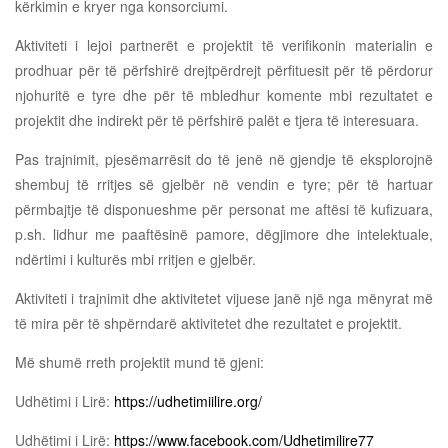
kërkimin e kryer nga konsorciumi.
Aktiviteti i lejoi partnerët e projektit të verifikonin materialin e
prodhuar për të përfshirë drejtpërdrejt përfituesit për të përdorur
njohuritë e tyre dhe për të mbledhur komente mbi rezultatet e
projektit dhe indirekt për të përfshirë palët e tjera të interesuara.
Pas trajnimit, pjesëmarrësit do të jenë në gjendje të eksplorojnë
shembuj të rritjes së gjelbër në vendin e tyre; për të hartuar
përmbajtje të disponueshme për personat me aftësi të kufizuara,
p.sh. lidhur me paaftësinë pamore, dëgjimore dhe intelektuale,
ndërtimi i kulturës mbi rritjen e gjelbër.
Aktiviteti i trajnimit dhe aktivitetet vijuese janë një nga mënyrat më
të mira për të shpërndarë aktivitetet dhe rezultatet e projektit.
Më shumë rreth projektit mund të gjeni:
Udhëtimi i Lirë:
https://udhetimiilire.org/
Udhëtimi i Lirë:
https://www.facebook.com/Udhetimilire77