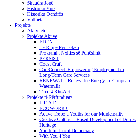
Skuadra Jonë
Historiku Ynë
Historiku Qendrës
Vullnetar
Projekte
Aktivitete
Projekte Aktive
EDEN
Të Rinjtë Për Tokën
Programi i Nxitjes së Punësimit
PERSIST
Coast Craft
CareConnect: Empowering Employment in
Long-Term Care Services
RENEWAT – Renewable Energy in European
Watermills
Time 4 Rin-Act
Projekte të Përfunduara
L.E.A.D
ECOWORK+
Active Tropoja Youths for our Municipality
Creative Culture – Based Development of Durres
Heritage
Youth for Local Democracy
With You 4 You