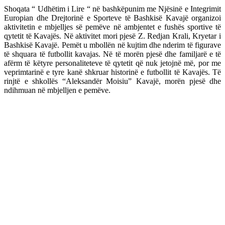
Shoqata “ Udhëtim i Lire “ në bashkëpunim me Njësinë e Integrimit
Europian dhe Drejtorinë e Sporteve të Bashkisë Kavajë organizoi
aktivitetin e mbjelljes së pemëve në ambjentet e fushës sportive të
qytetit të Kavajës. Në aktivitet mori pjesë Z. Redjan Krali, Kryetar i
Bashkisë Kavajë. Pemët u mbollën në kujtim dhe nderim të figurave
të shquara të futbollit kavajas. Në të morën pjesë dhe familjarë e të
afërm të këtyre personaliteteve të qytetit që nuk jetojnë më, por me
veprimtarinë e tyre kanë shkruar historinë e futbollit të Kavajës. Të
rinjtë e shkollës “Aleksandër Moisiu” Kavajë, morën pjesë dhe
ndihmuan në mbjelljen e pemëve.