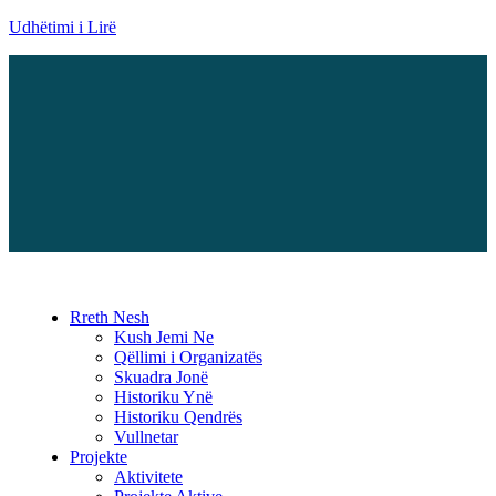
Udhëtimi i Lirë
Menu
Rreth Nesh
Kush Jemi Ne
Qëllimi i Organizatës
Skuadra Jonë
Historiku Ynë
Historiku Qendrës
Vullnetar
Projekte
Aktivitete