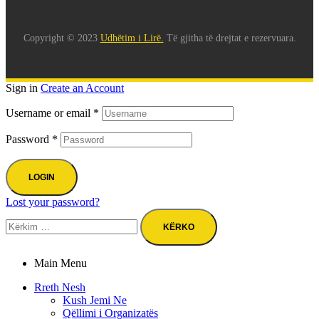
Copyright © 2023
Udhëtim i Lirë.
Të gjitha të drejtat e rezervuara.
Sign in
Create an Account
Username or email
*
Password
*
LOGIN
Lost your password?
Kërko
për:
Main Menu
Rreth Nesh
Kush Jemi Ne
Qëllimi i Organizatës