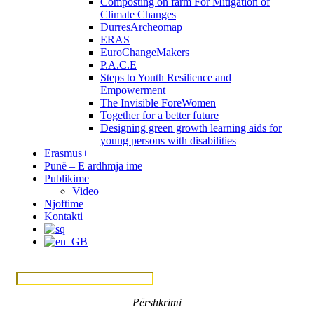
Composting on farm For Mitigation of
Climate Changes
DurresArcheomap
ERAS
EuroChangeMakers
P.A.C.E
Steps to Youth Resilience and
Empowerment
The Invisible ForeWomen
Together for a better future
Designing green growth learning aids for
young persons with disabilities
Erasmus+
Punë – E ardhmja ime
Publikime
Video
Njoftime
Kontakti
Menu
Përshkrimi