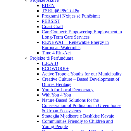
Projekte Aktive
EDEN
Të Rinjtë Për Tokën
Programi i Nxitjes së Punësimit
PERSIST
Coast Craft
CareConnect: Empowering Employment in
Long-Term Care Services
RENEWAT – Renewable Energy in
European Watermills
Time 4 Rin-Act
Projekte të Përfunduara
L.E.A.D
ECOWORK+
Active Tropoja Youths for our Municipality
Creative Culture – Based Development of
Durres Heritage
Youth for Local Democracy
With You 4 You
Nature-Based Solutions for the
Conservation of Pollinators in Green house
& Urban Ecosystems
Strategjia Mjedisore e Bashkise Kavaje
Communities Friendly to Children and
Young People