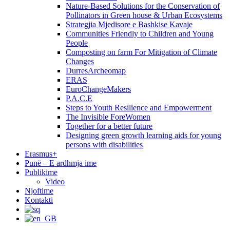
Nature-Based Solutions for the Conservation of
Pollinators in Green house & Urban Ecosystems
Strategjia Mjedisore e Bashkise Kavaje
Communities Friendly to Children and Young
People
Composting on farm For Mitigation of Climate
Changes
DurresArcheomap
ERAS
EuroChangeMakers
P.A.C.E
Steps to Youth Resilience and Empowerment
The Invisible ForeWomen
Together for a better future
Designing green growth learning aids for young
persons with disabilities
Erasmus+
Punë – E ardhmja ime
Publikime
Video
Njoftime
Kontakti